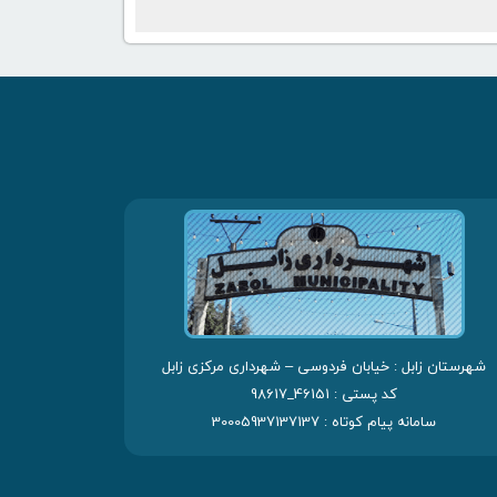
شهرستان زابل : خیابان فردوسی – شهرداری مرکزی زابل
کد پستی : 46151_98617
سامانه پیام کوتاه : 30005937137137